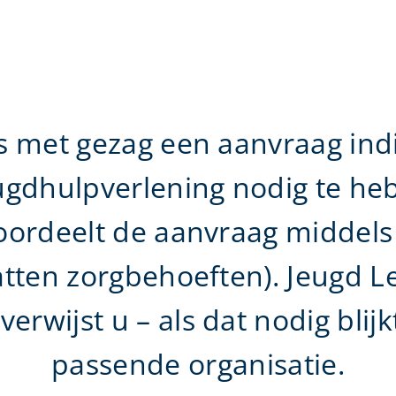
s met gezag een aanvraag ind
ugdhulpverlening nodig te he
oordeelt de aanvraag middels
tten zorgbehoeften). Jeugd Le
erwijst u – als dat nodig blij
passende organisatie.