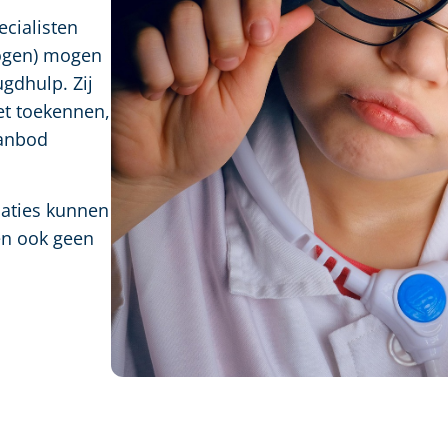
cialisten
logen) mogen
gdhulp. Zij
t toekennen,
aanbod
saties kunnen
en ook geen