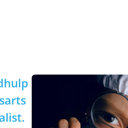
dhulp
sarts
list.